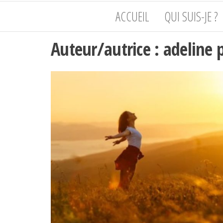
de
Philippot
ACCUEIL
QUI SUIS-JE ?
l'humain,
du corps
à l'âme
Auteur/autrice :
adeline 