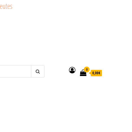
peutes
0
0,00€