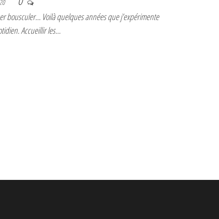
0
020
sser bousculer… Voilà quelques années que j’expérimente
tidien. Accueillir les…