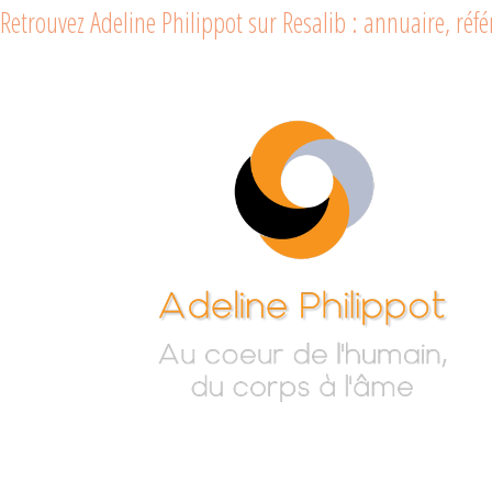
Retrouvez Adeline Philippot sur Resalib : annuaire, ré
Adeline
Au cœur