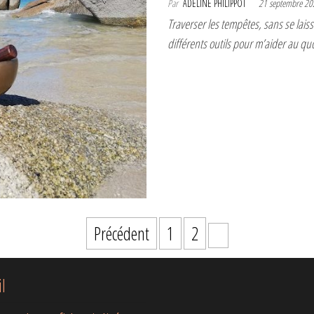
Par
ADELINE PHILIPPOT
21 septembre 2
Traverser les tempêtes, sans se lai
différents outils pour m’aider au quo
Précédent
1
2
3
il