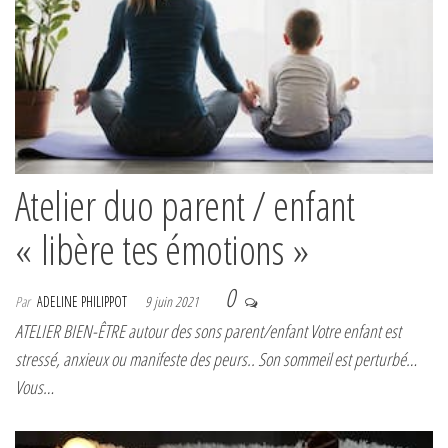
Atelier duo parent / enfant
« libère tes émotions »
0
Par
ADELINE PHILIPPOT
9 juin 2021
ATELIER BIEN-ÊTRE autour des sons parent/enfant Votre enfant est
stressé, anxieux ou manifeste des peurs.. Son sommeil est perturbé…
Vous…