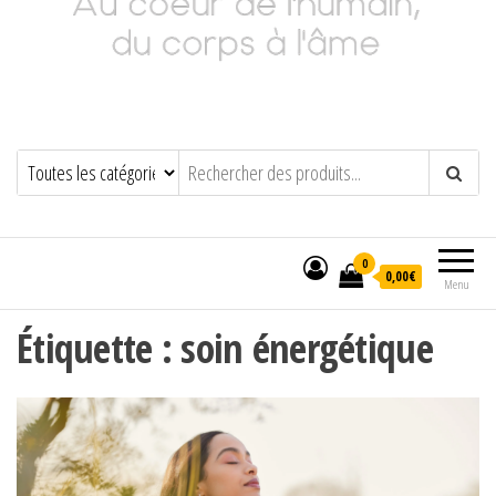
Adeline Philippot
Au cœur de l'humain, du corps à l'âme
0
0,00€
Menu
Étiquette :
soin énergétique