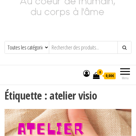
Adeline Philippot
Au cœur de l'humain, du corps à l'âme
0
0,00€
Menu
Étiquette :
atelier visio