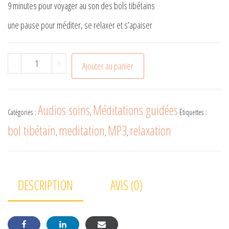
9 minutes pour voyager au son des bols tibétains
une pause pour méditer, se relaxer et s’apaiser
quantité de Relaxation avec les bols tibétains
-
+
Ajouter au panier
Audios soins
Méditations guidées
Catégories :
,
Étiquettes :
bol tibétain
meditation
MP3
relaxation
,
,
,
DESCRIPTION
AVIS (0)