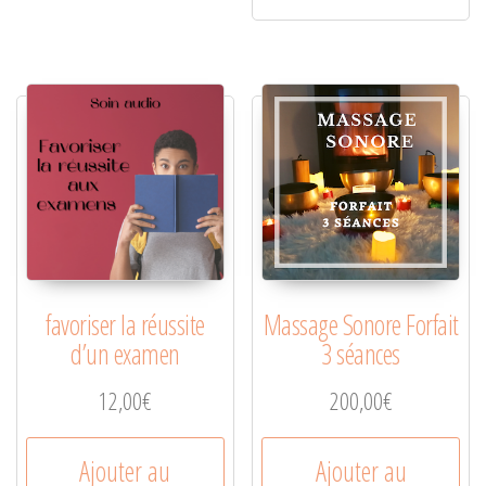
favoriser la réussite
Massage Sonore Forfait
d’un examen
3 séances
12,00
€
200,00
€
Ajouter au
Ajouter au