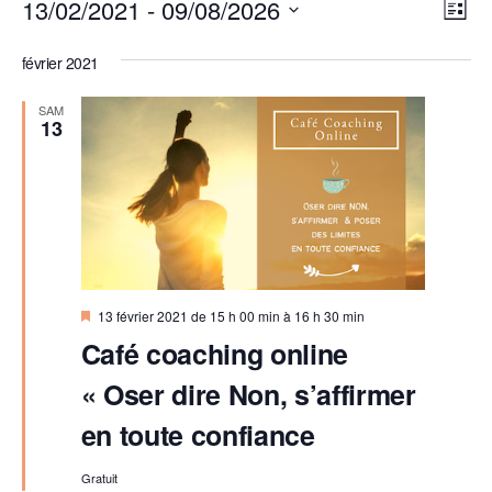
Évènements
N
N
13/02/2021
 - 
09/08/2026
L
a
a
S
i
v
février 2021
é
v
s
i
t
l
i
SAM
g
e
13
e
a
g
c
t
a
t
i
t
i
o
i
o
n
d
n
o
e
n
M
13 février 2021 de 15 h 00 min
à
16 h 30 min
n
i
v
Café coaching online
e
s
p
e
u
z
« Oser dire Non, s’affirmer
n
a
e
a
u
v
en toute confiance
s
r
n
a
É
n
e
c
t
Gratuit
v