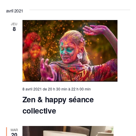
d
o
è
avril 2021
a
n
n
t
e
s
JEU
e
8
m
u
.
e
l
n
t
t
a
t
i
8 avril 2021 de 20 h 30 min
à
22 h 00 min
o
Zen & happy séance
n
collective
s
MAR
20