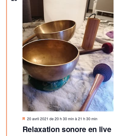
M
20 avril 2021 de 20 h 30 min
à
21 h 30 min
i
Relaxation sonore en live
s
e