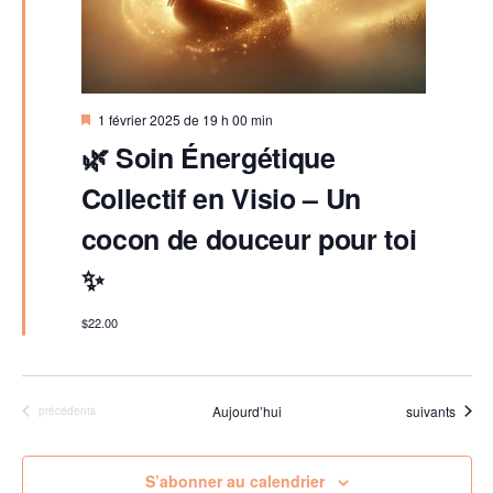
M
1 février 2025 de 19 h 00 min
i
🌿 Soin Énergétique
s
e
Collectif en Visio – Un
n
a
v
cocon de douceur pour toi
a
n
✨
t
$22.00
Évènements
Aujourd’hui
suivants
Évènements
précédents
S’abonner au calendrier