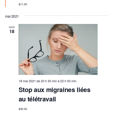
n
$11.00
a
v
a
mai 2021
n
t
MAR
18
18 mai 2021 de 20 h 30 min
à
22 h 00 min
Stop aux migraines liées
au télétravail
$30.00