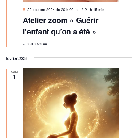
M
22 octobre 2024 de 20 h 00 min
à
21 h 15 min
i
Atelier zoom « Guérir
s
e
l’enfant qu’on a été »
n
a
v
Gratuit à $29.00
a
n
t
février 2025
SAM
1