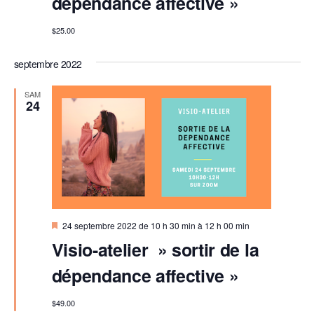
dépendance affective »
$25.00
septembre 2022
SAM
24
M
24 septembre 2022 de 10 h 30 min
à
12 h 00 min
i
Visio-atelier » sortir de la
s
e
dépendance affective »
n
a
v
$49.00
a