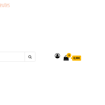
peutes
0
0,00€