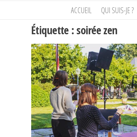
de
Philippot
ACCUEIL
QUI SUIS-JE ?
l'humain,
du corps
à l'âme
Étiquette :
soirée zen