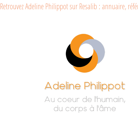
Retrouvez Adeline Philippot sur Resalib : annuaire, ré
Adeline
Au cœur