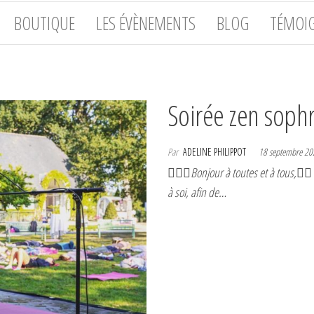
BOUTIQUE
LES ÉVÈNEMENTS
BLOG
TÉMOI
Soirée zen soph
Par
ADELINE PHILIPPOT
18 septembre 2
🧚🏿‍♀️Bonjour à toutes et à tous,🧚
à soi, afin de…