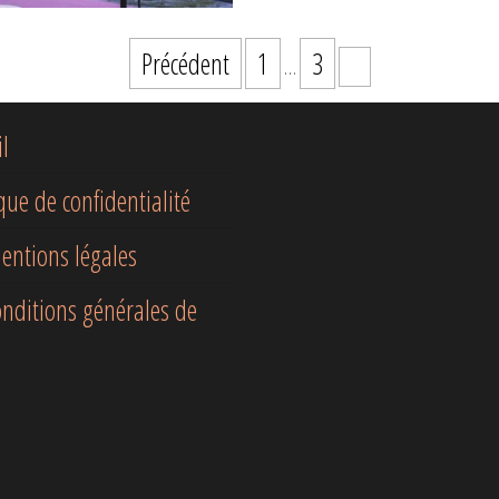
Précédent
1
3
…
4
il
ique de confidentialité
entions légales
onditions générales de