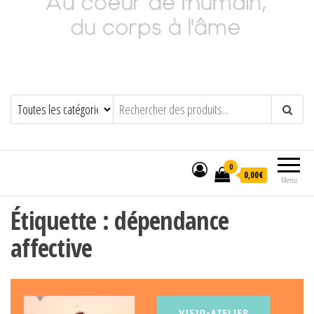
Adeline Philippot
Au cœur de l'humain, du corps à l'âme
0
0,00€
Menu
Étiquette :
dépendance
affective