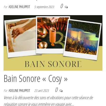
0
Par
ADELINE PHILIPPOT
5 septembre 2023
Bain Sonore « Cosy »
0
Par
ADELINE PHILIPPOT
23 avril 2023
Venez à la découverte des sons et vibrations pour cette séance de
relaxation sonore je vous emmène en voyage avec…