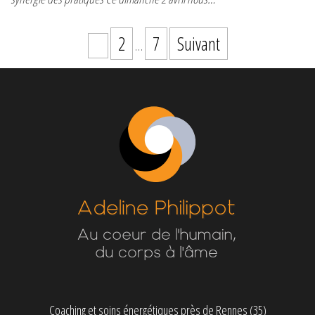
Pagination des publications
2
7
Suivant
1
…
Coaching et soins énergétiques près de Rennes (35)