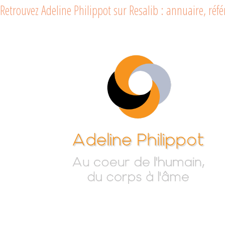
Retrouvez Adeline Philippot sur Resalib : annuaire, ré
Adeline
Au cœur