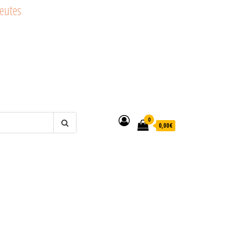
peutes
0
0,00€