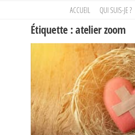
de
Philippot
ACCUEIL
QUI SUIS-JE ?
l'humain,
du corps
à l'âme
Étiquette :
atelier zoom