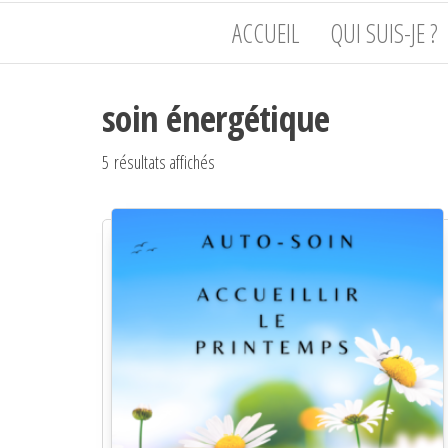
de
Philippot
ACCUEIL
QUI SUIS-JE ?
l'humain,
du corps
à l'âme
soin énergétique
5 résultats affichés