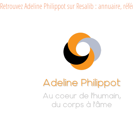
Retrouvez Adeline Philippot sur Resalib : annuaire, ré
Adeline
Au cœur