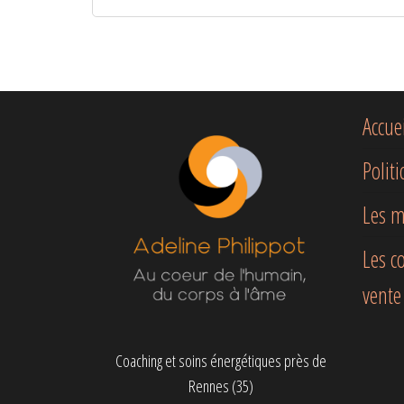
Accue
Polit
Les m
Les c
vente
Coaching et soins énergétiques près de
Rennes (35)