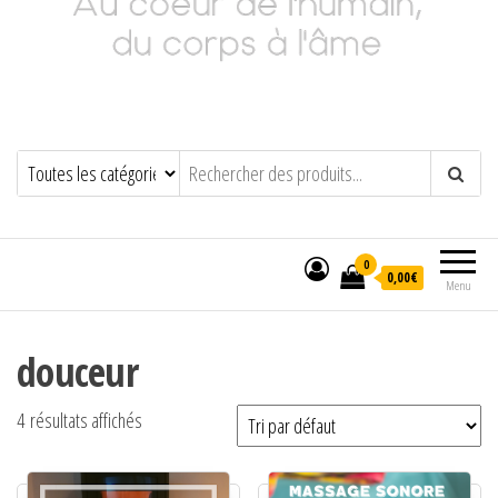
Adeline Philippot
Au cœur de l'humain, du corps à l'âme
0
0,00€
Menu
douceur
4 résultats affichés