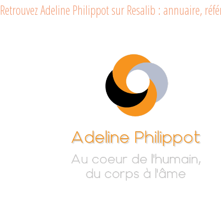
Retrouvez Adeline Philippot sur Resalib : annuaire, ré
Adeline
Au cœur