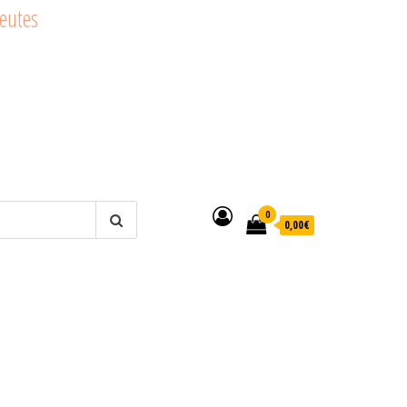
peutes
0
0,00€