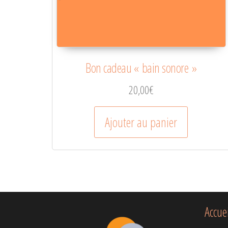
Bon cadeau « bain sonore »
20,00
€
Ajouter au panier
Accue