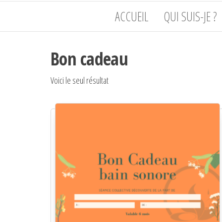
de
Philippot
ACCUEIL
QUI SUIS-JE ?
l'humain,
du corps
à l'âme
Bon cadeau
Voici le seul résultat