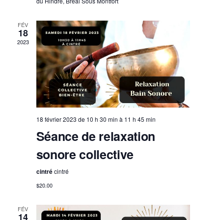
É
du Hindré, Bréal Sous Montfort
e
c
v
d
o
è
FÉV
a
18
n
n
2023
t
e
s
e
m
u
.
e
l
n
t
t
a
18 février 2023 de 10 h 30 min
à
11 h 45 min
Séance de relaxation
t
i
sonore collective
o
cintré
cintré
n
$20.00
s
FÉV
14