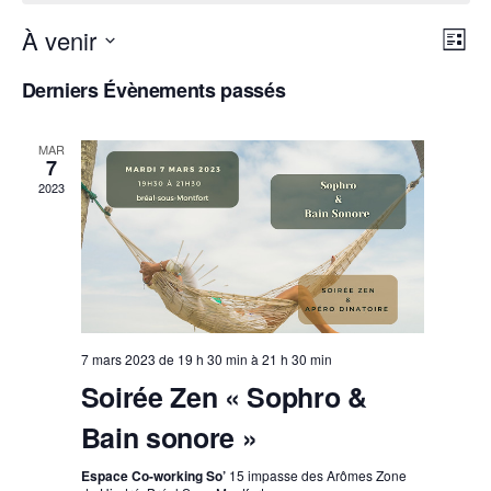
N
N
À venir
L
a
a
S
i
Derniers Évènements passés
v
é
v
s
i
t
l
i
g
MAR
e
e
7
a
g
2023
c
t
a
t
i
t
i
o
i
o
n
d
n
o
e
n
n
7 mars 2023 de 19 h 30 min
à
21 h 30 min
v
e
Soirée Zen « Sophro &
p
u
z
a
e
Bain sonore »
u
s
r
n
Espace Co-working So’
15 impasse des Arômes Zone