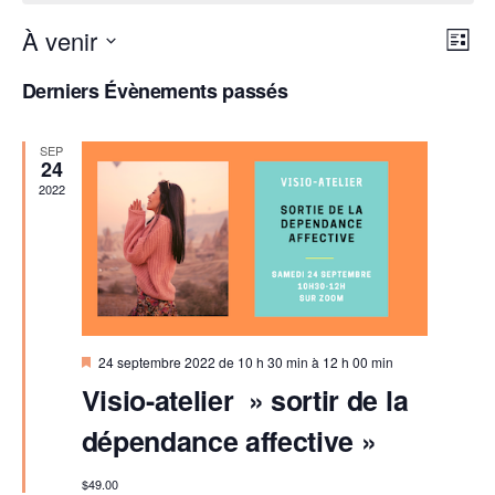
N
N
À venir
L
a
a
S
i
Derniers Évènements passés
v
é
v
s
i
t
l
i
g
SEP
e
e
24
a
g
2022
c
t
a
t
i
t
i
o
i
o
n
d
n
o
e
n
n
M
24 septembre 2022 de 10 h 30 min
à
12 h 00 min
v
e
i
Visio-atelier » sortir de la
p
s
u
z
e
a
e
dépendance affective »
n
u
a
s
r
v
n
$49.00
a