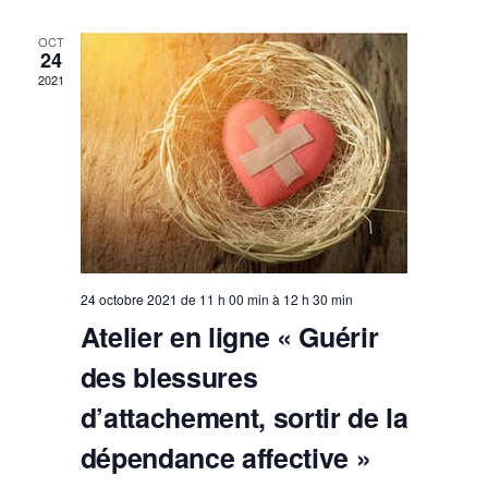
É
e
c
n
v
t
d
OCT
o
è
24
a
n
n
2021
t
e
s
e
m
u
.
e
l
n
t
t
a
t
24 octobre 2021 de 11 h 00 min
à
12 h 30 min
Atelier en ligne « Guérir
i
o
des blessures
n
d’attachement, sortir de la
s
dépendance affective »